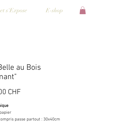
et s'Expose
E-shop
Belle au Bois
mant"
Prix
00 CHF
nique
papier
 compris passe partout : 30x40cm
dre