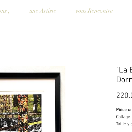
ons ,
une Artiste
vous Rencontre
"La 
Dor
220.
Pièce u
Collage 
Taille y
sans ca