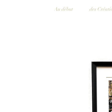
Au début
des Créati